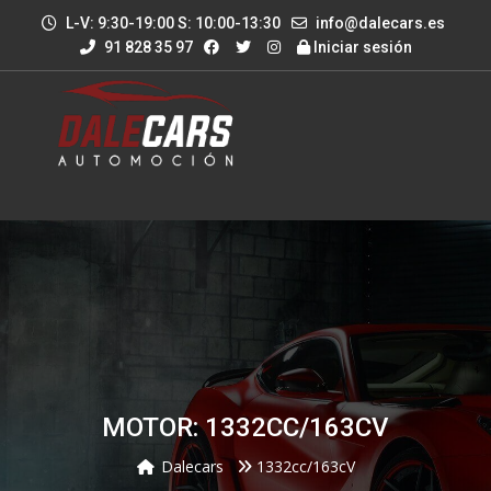
L-V: 9:30-19:00 S: 10:00-13:30
info@dalecars.es
91 828 35 97
Iniciar sesión
MOTOR: 1332CC/163CV
Dalecars
1332cc/163cV