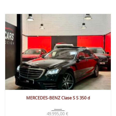
2018
Autom...
98000 km
MERCEDES-BENZ Clase S S 350 d
49.995,00
€