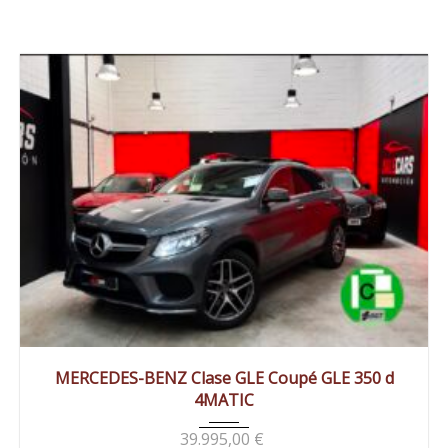
2018
Autom...
183000 km
MERCEDES-BENZ Clase GLE Coupé GLE 350 d
4MATIC
39.995,00
€