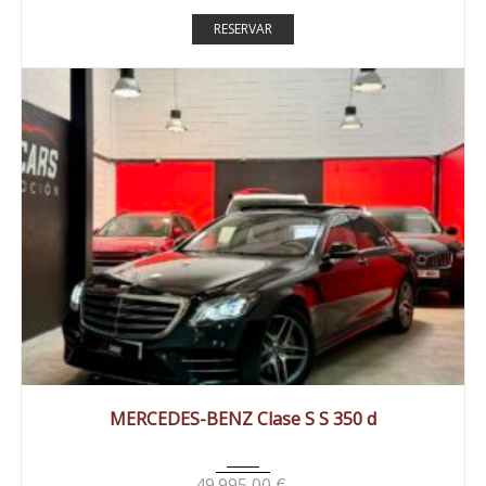
RESERVAR
2018
Autom...
98000 km
MERCEDES-BENZ Clase S S 350 d
49.995,00
€