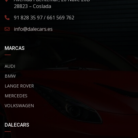
28823 – Coslada
91 828 35 97 / 661 569 762
info@dalecars.es
MARCAS
AUDI
BMW
LANGE ROVER
MERCEDES
VOLKSWAGEN
DALECARS