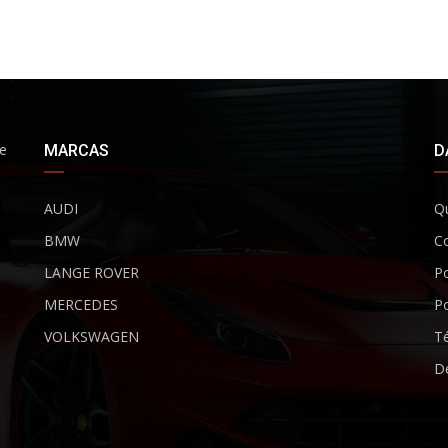
de
MARCAS
D
AUDI
Q
BMW
C
LANGE ROVER
Po
MERCEDES
Po
VOLKSWAGEN
Té
De