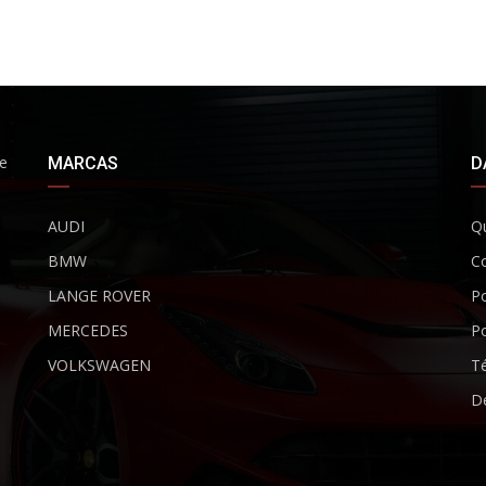
de
MARCAS
D
AUDI
Q
BMW
C
LANGE ROVER
Po
MERCEDES
Po
VOLKSWAGEN
Té
De