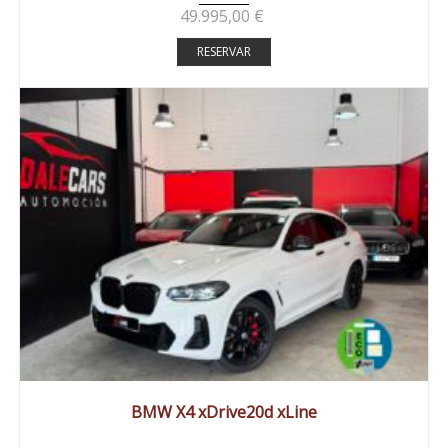
49.995,00
€
RESERVAR
2023
Autom...
74900 km
BMW X4 xDrive20d xLine