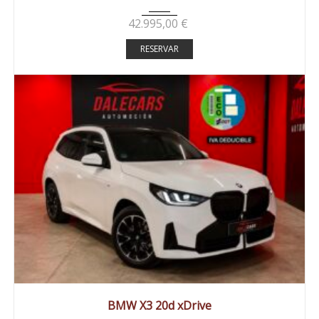
42.995,00
€
RESERVAR
2025
Autom...
29500 km
BMW X3 20d xDrive