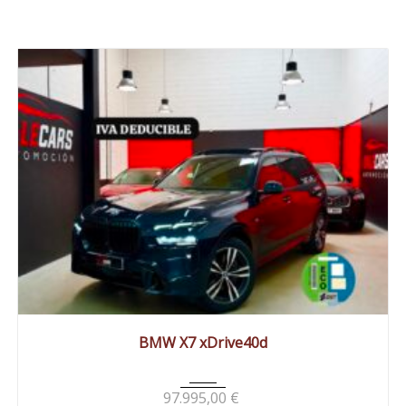
2025
Autom...
14900 km
BMW X7 xDrive40d
97.995,00
€