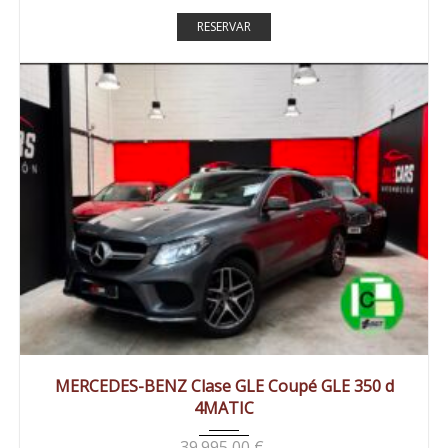
RESERVAR
2018
Autom...
183000 km
MERCEDES-BENZ Clase GLE Coupé GLE 350 d
4MATIC
39.995,00
€