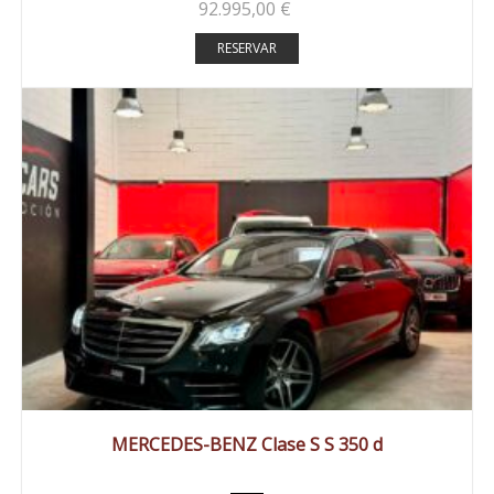
92.995,00
€
RESERVAR
2018
Autom...
98000 km
MERCEDES-BENZ Clase S S 350 d