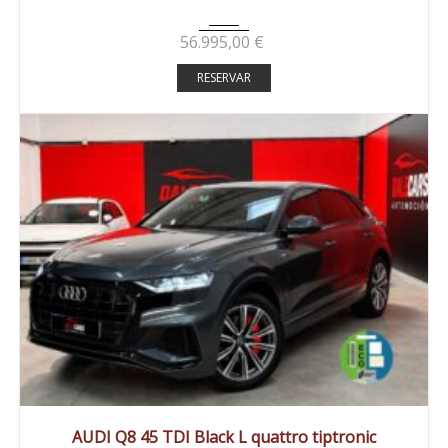
56.995,00
€
RESERVAR
2019
Autom...
127890 km
AUDI Q8 45 TDI Black L quattro tiptronic