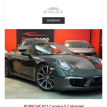
47.995,00
€
RESERVAR
2013
Autom...
83000 km
PORSCHE 911 Carrera S Cabriolet