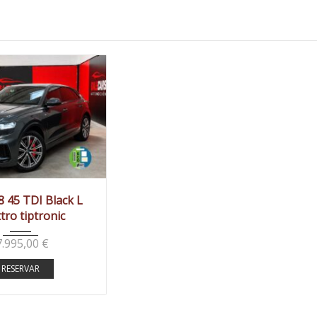
19
Autom...
 45 TDI Black L
tro tiptronic
127890 km
7.995,00
€
RESERVAR