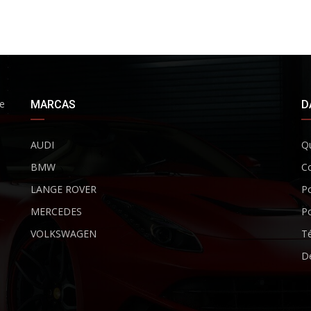
de
MARCAS
D
AUDI
Q
BMW
C
LANGE ROVER
Po
MERCEDES
Po
VOLKSWAGEN
Té
De