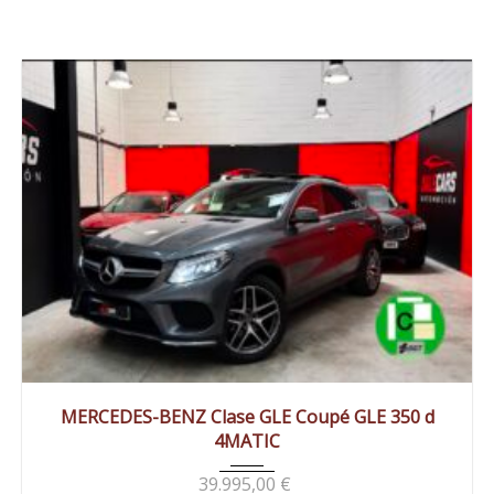
2018
Autom...
183000 km
MERCEDES-BENZ Clase GLE Coupé GLE 350 d
4MATIC
39.995,00
€